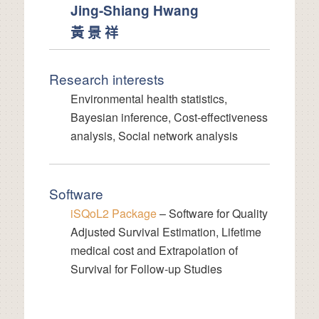
Jing-Shiang Hwang
黃 景 祥
Research interests
Environmental health statistics,
Bayesian inference, Cost-effectiveness
analysis, Social network analysis
Software
iSQoL2 Package
– Software for Quality
Adjusted Survival Estimation, Lifetime
medical cost and Extrapolation of
Survival for Follow-up Studies