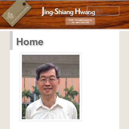
跳
至
搜
主
尋
要
內
主
容
Home
要
選
單